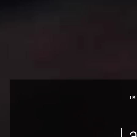
IM
La