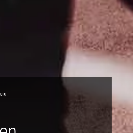
TUR
hen