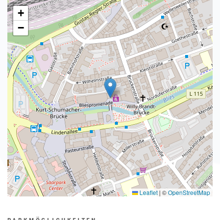
+
−
Leaflet
|
©
OpenStreetMap